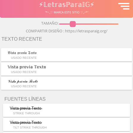
⚡𝕃𝕖𝕥𝕣𝕒𝕤ℙ𝕒𝕣𝕒𝕀𝔾⚡
'*•.¸♡ MARCA ESTE SITIO ♡¸.•*'
TAMAÑO:
COMPARTIR DISEÑO :
https://letrasparaig.org/
TEXTO RECENTE
𝔙𝔦𝔰𝔱𝔞 𝔭𝔯𝔢𝔳𝔦𝔞 𝔗𝔢𝔵𝔱𝔬
USADO RECENTE
𝕍𝕚𝕤𝕥𝕒 𝕡𝕣𝕖𝕧𝕚𝕒 𝕋𝕖𝕩𝕥𝕠
USADO RECENTE
𝒱𝒾𝓈𝓉𝒶 𝓅𝓇𝑒𝓋𝒾𝒶 𝒯𝑒𝓍𝓉𝑜
USADO RECENTE
FUENTES LÍNEAS
V̶i̶s̶t̶a̶ ̶p̶r̶e̶v̶i̶a̶ ̶T̶e̶x̶t̶o̶
STRIKE THROUGH
V̴i̴s̴t̴a̴ ̴p̴r̴e̴v̴i̴a̴ ̴T̴e̴x̴t̴o̴
TILT STRIKE THROUGH