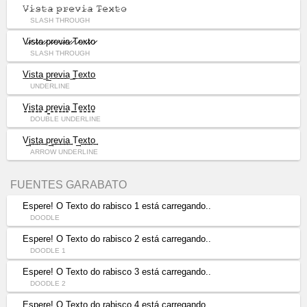
𝚅̷𝚒̷𝚜̷𝚝̷𝚊̷ 𝚙̷𝚛̷𝚎̷𝚟̷𝚒̷𝚊̷ 𝚃̷𝚎̷𝚡̷𝚝̷𝚘̷
SLASH THROUGH
V̷i̷s̷t̷a̷ ̷p̷r̷e̷v̷i̷a̷ ̷T̷e̷x̷t̷o̷
SLASH THROUGH
V̲i̲s̲t̲a̲ ̲p̲r̲e̲v̲i̲a̲ ̲T̲e̲x̲t̲o̲
UNDERLINE
V̳i̳s̳t̳a̳ ̳p̳r̳e̳v̳i̳a̳ ̳T̳e̳x̳t̳o̳
DOUBLE UNDERLINE
V͢i͢s͢t͢a͢ p͢r͢e͢v͢i͢a͢ T͢e͢x͢t͢o͢
ARROW UNDERLINE
FUENTES GARABATO
Espere! O Texto do rabisco 1 está carregando..
DOODLE
Espere! O Texto do rabisco 2 está carregando..
DOODLE 1
Espere! O Texto do rabisco 3 está carregando..
DOODLE 2
Espere! O Texto do rabisco 4 está carregando..