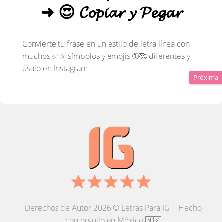
➜ 😍 𝓒𝓸𝓹𝓲𝓪𝓻 𝔂 𝓟𝓮𝓰𝓪𝓻
Convierte tu frase en un estilo de letra línea con
muchos ✅☆ símbolos y emojis ➀🥰 diferentes y
úsalo en Instagram
Próxima
Derechos de Autor
2026
©
Letras Para IG
| Hecho
con orgullo en México 🇲🇽