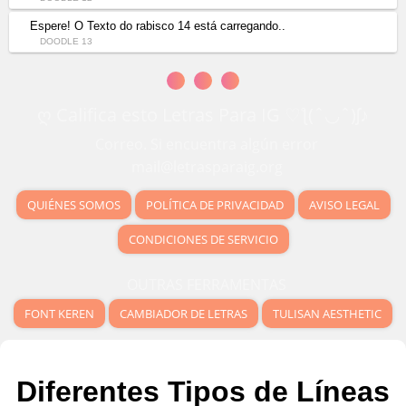
Espere! O Texto do rabisco 14 está carregando..
DOODLE 13
ღ Califica esto Letras Para IG ♡ƪ(ˆ◡ˆ)ʃ♪
Correo. Si encuentra algún error
mail@letrasparaig.org
QUIÉNES SOMOS
POLÍTICA DE PRIVACIDAD
AVISO LEGAL
CONDICIONES DE SERVICIO
OUTRAS FERRAMENTAS
FONT KEREN
CAMBIADOR DE LETRAS
TULISAN AESTHETIC
Diferentes Tipos de Líneas